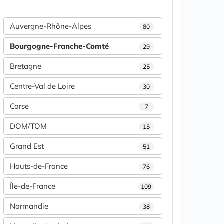
Auvergne-Rhône-Alpes
80
Bourgogne-Franche-Comté
29
Bretagne
25
Centre-Val de Loire
30
Corse
7
DOM/TOM
15
Grand Est
51
Hauts-de-France
76
Île-de-France
109
Normandie
38