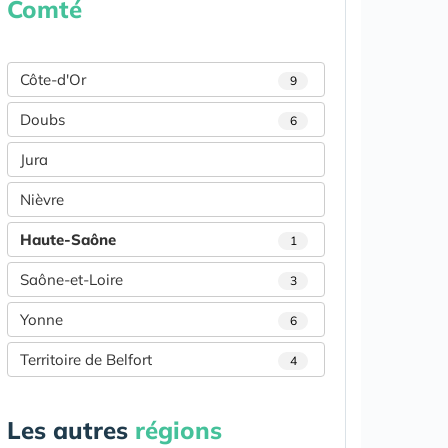
Comté
Côte-d'Or
9
Doubs
6
Jura
Nièvre
Haute-Saône
1
Saône-et-Loire
3
Yonne
6
Territoire de Belfort
4
Les autres
régions