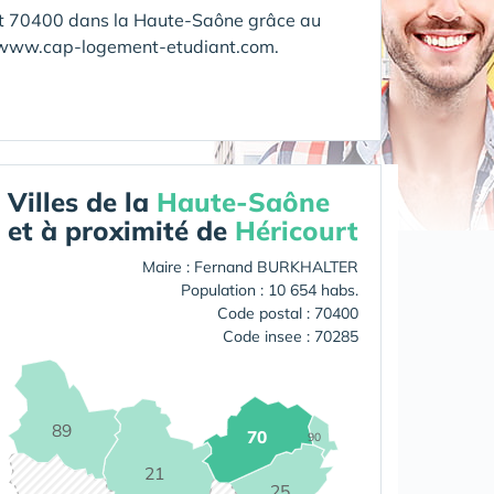
rt 70400 dans la Haute-Saône grâce au
e www.cap-logement-etudiant.com.
Villes de la
Haute-Saône
et à proximité de
Héricourt
Maire : Fernand BURKHALTER
Population : 10 654 habs.
Code postal : 70400
Code insee : 70285
89
70
90
21
25