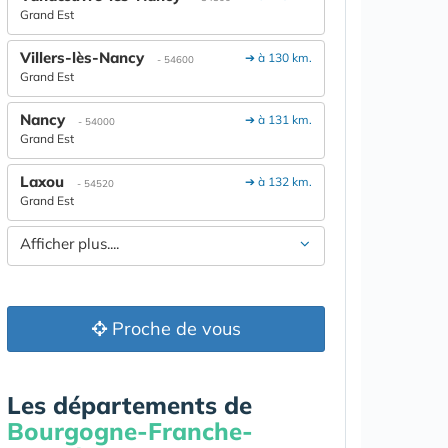
Grand Est
Villers-lès-Nancy
➔ à 130 km.
- 54600
Grand Est
Nancy
➔ à 131 km.
- 54000
Grand Est
Laxou
➔ à 132 km.
- 54520
Grand Est
Afficher plus....
Proche de vous
Les départements de
Bourgogne-Franche-