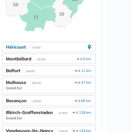
58
39
71
Héricourt
- 70400
Montbéliard
➔ à 8 km.
- 25200
Belfort
➔ à 11 km.
- 90000
Mulhouse
➔ à 47 km.
- 68100
Grand Est
Besançon
➔ à 66 km.
- 25000
Illkirch-Graffenstaden
➔ à 128 km.
- 67400
Grand Est
Vandœuvre-lès-Nancy
➔ à 129 km.
- 54500