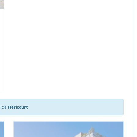
é de
Héricourt