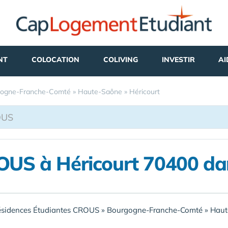
NT
COLOCATION
COLIVING
INVESTIR
AI
ogne-Franche-Comté
»
Haute-Saône
»
Héricourt
ROUS à Héricourt 70400 da
ésidences Étudiantes CROUS
»
Bourgogne-Franche-Comté
»
Haut