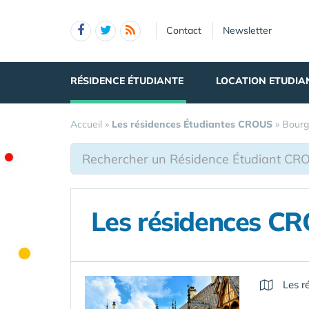
Panneau de gestion des cookies
Contact
Newsletter
RÉSIDENCE ÉTUDIANTE
LOCATION ETUDIA
Accueil
»
Les résidences Étudiantes CROUS
»
Bourg
Les résidences C
Les r