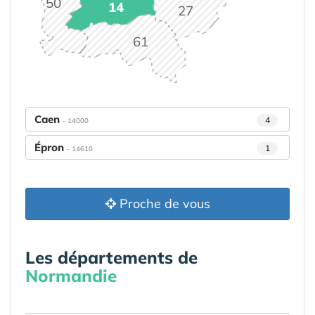
50
14
27
61
Caen
4
- 14000
Épron
1
- 14610
Proche de vous
Les départements de
Normandie