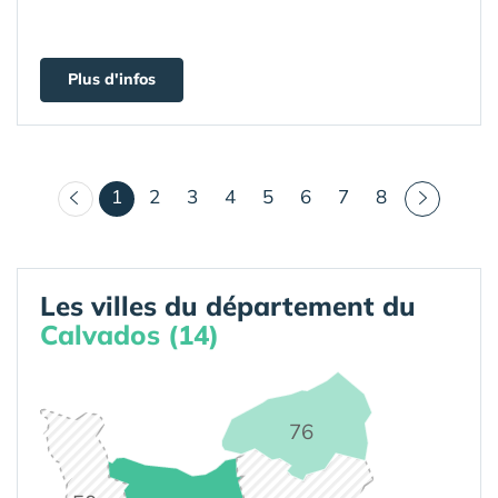
Plus d'infos
(courant)
1
2
3
4
5
6
7
8
Les villes du département du
Calvados (14)
76