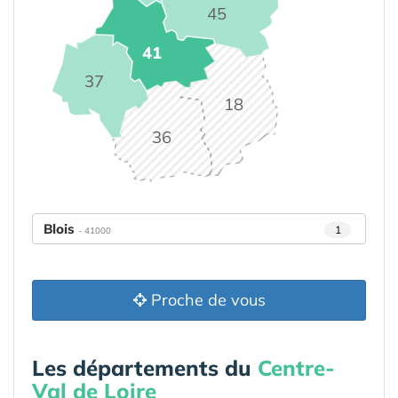
45
41
37
18
36
Blois
1
- 41000
Proche de vous
Les départements du
Centre-
Val de Loire