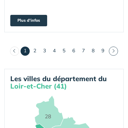
Plus d'infos
(courant)
1
2
3
4
5
6
7
8
9
Les villes du département du
Loir-et-Cher (41)
28