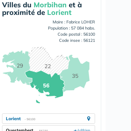
Villes du
Morbihan
et à
proximité de
Lorient
Maire : Fabrice LOHER
Population : 57 084 habs.
Code postal : 56100
Code insee : 56121
29
22
35
56
Lorient
- 56100
Questembert
➔ à 69 km.
- 56230