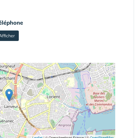
éléphone
Afficher
Leaflet
|
© Openstreetmap France | ©
OpenStreetMap