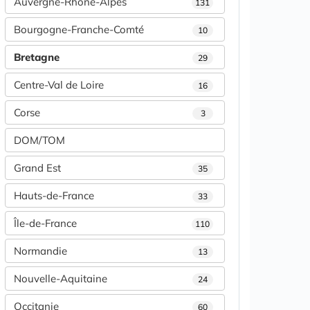
Auvergne-Rhône-Alpes
131
Bourgogne-Franche-Comté
10
Bretagne
29
Centre-Val de Loire
16
Corse
3
DOM/TOM
Grand Est
35
Hauts-de-France
33
Île-de-France
110
Normandie
13
Nouvelle-Aquitaine
24
Occitanie
60