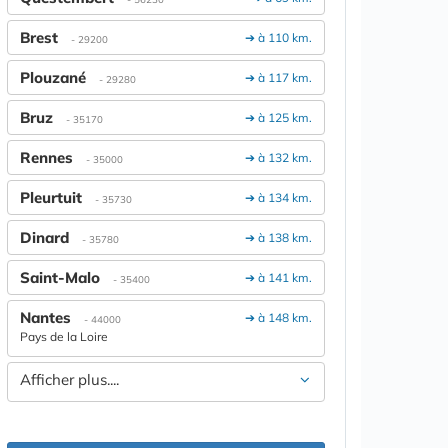
Brest
➔ à 110 km.
- 29200
Plouzané
➔ à 117 km.
- 29280
Bruz
➔ à 125 km.
- 35170
Rennes
➔ à 132 km.
- 35000
Pleurtuit
➔ à 134 km.
- 35730
Dinard
➔ à 138 km.
- 35780
Saint-Malo
➔ à 141 km.
- 35400
Nantes
➔ à 148 km.
- 44000
Pays de la Loire
Afficher plus....