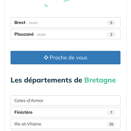
Brest
5
- 29200
Plouzané
2
- 29280
Proche de vous
Les départements de
Bretagne
Cotes-d'Armor
Finistère
7
Ille-et-Vilaine
15