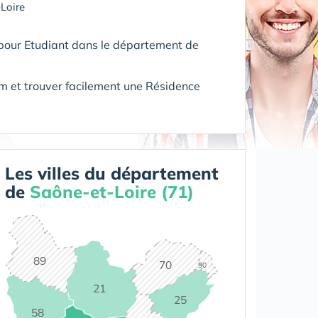
Loire
 pour Etudiant dans le département de
 et trouver facilement une Résidence
Les villes du département
de
Saône-et-Loire (71)
89
70
90
21
25
58