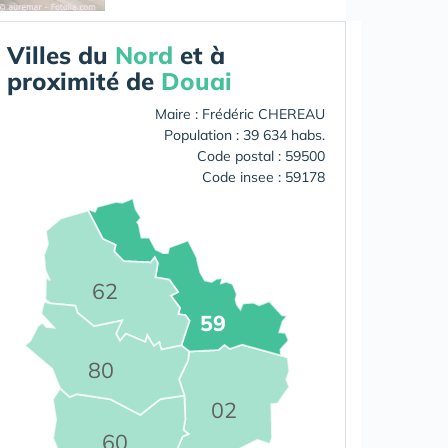
Villes du
Nord
et à
proximité de
Douai
Maire : Frédéric CHEREAU
Population : 39 634 habs.
Code postal : 59500
Code insee : 59178
62
59
80
02
60