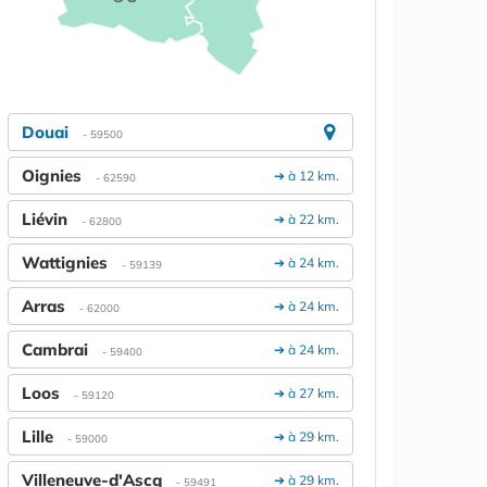
Douai
- 59500
Oignies
➔ à 12 km.
- 62590
Liévin
➔ à 22 km.
- 62800
Wattignies
➔ à 24 km.
- 59139
Arras
➔ à 24 km.
- 62000
Cambrai
➔ à 24 km.
- 59400
Loos
➔ à 27 km.
- 59120
Lille
➔ à 29 km.
- 59000
Villeneuve-d'Ascq
➔ à 29 km.
- 59491