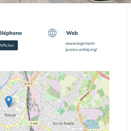
éléphone
Web
www.logement-
Afficher
jeunes.unhaj.org/