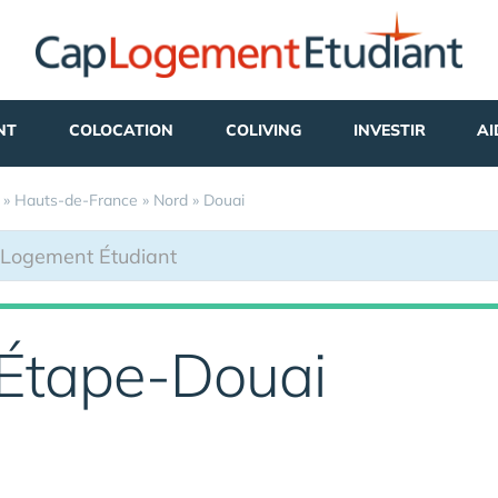
NT
COLOCATION
COLIVING
INVESTIR
AI
»
Hauts-de-France
»
Nord
»
Douai
l'Étape-Douai