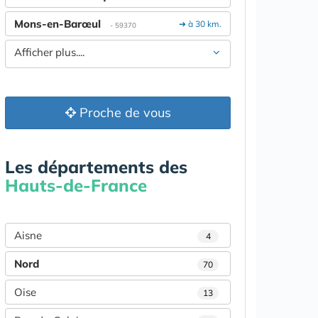
Mons-en-Barœul
➔ à 30 km.
- 59370
Afficher plus....
Proche de vous
Les départements des
Hauts-de-France
Aisne
4
Nord
70
Oise
13