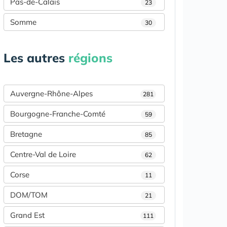
Pas-de-Calais
23
Somme
30
Les autres
régions
Auvergne-Rhône-Alpes
281
Bourgogne-Franche-Comté
59
Bretagne
85
Centre-Val de Loire
62
Corse
11
DOM/TOM
21
Grand Est
111