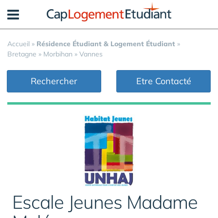
Panneau de gestion des cookies
Accueil
»
Résidence Étudiant & Logement Étudiant
»
Bretagne
»
Morbihan
»
Vannes
Rechercher
Etre Contacté
Escale Jeunes Madame