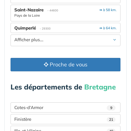
Saint-Nazaire
➔ à 58 km.
- 44600
Pays de la Loire
Quimperlé
➔ à 64 km.
- 29300
Afficher plus....
Proche de vous
Les départements de
Bretagne
Cotes-d'Armor
9
Finistère
21
Ille-et-Vilaine