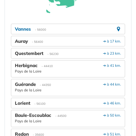
Vannes
- 56000
Auray
➔ à 17 km.
- 56400
Questembert
➔ à 23 km.
- 56230
Herbignac
➔ à 41 km.
- 44410
Pays de la Loire
Guérande
➔ à 44 km.
- 44350
Pays de la Loire
Lorient
➔ à 46 km.
- 56100
Baule-Escoublac
➔ à 50 km.
- 44500
Pays de la Loire
Redon
➔ à 51 km.
- 35600