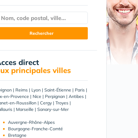
cces direct
ux principales villes
vignon
|
Reims
|
Lyon
|
Saint-Étienne
|
Paris
|
ix-en-Provence
|
Nice
|
Perpignan
|
Antibes
|
net-en-Roussillon
|
Cergy
|
Troyes
|
llauris
|
Marseille
|
Sanary-sur-Mer
Auvergne-Rhône-Alpes
Bourgogne-Franche-Comté
Bretagne