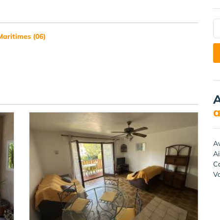
Maritimes (06)
A
a
A
A
Ca
Va