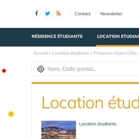
Panneau de gestion des cookies
Contact
Newsletter
RÉSIDENCE ÉTUDIANTE
LOCATION ETUDIA
Accueil
»
Location étudiante
»
Provence-Alpes-Côte-
Location étu
Location étudiante.