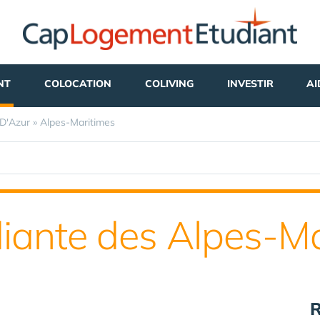
NT
COLOCATION
COLIVING
INVESTIR
AI
D'Azur
»
Alpes-Maritimes
diante des Alpes-Ma
R