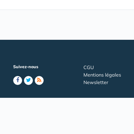
Suivez-nous
CGU
Mentions légales
Newsletter
vice étudiant
Les CROUS
Les résidences CROUS
Cités int