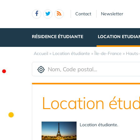
Panneau de gestion des cookies
Contact
Newsletter
RÉSIDENCE ÉTUDIANTE
LOCATION ETUDIA
Accueil
»
Location étudiante
»
Île-de-France
»
Hauts-
Location étu
Location étudiante.