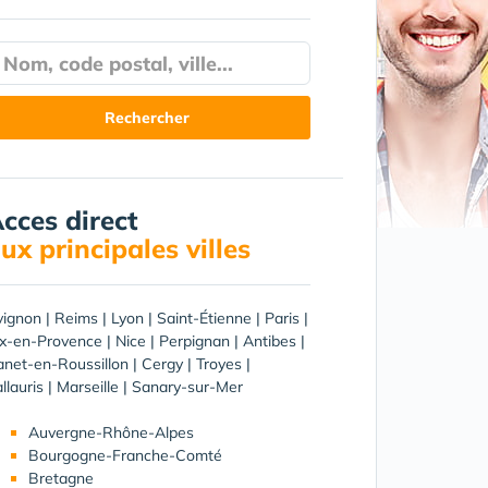
cces direct
ux principales villes
vignon
|
Reims
|
Lyon
|
Saint-Étienne
|
Paris
|
ix-en-Provence
|
Nice
|
Perpignan
|
Antibes
|
net-en-Roussillon
|
Cergy
|
Troyes
|
llauris
|
Marseille
|
Sanary-sur-Mer
Auvergne-Rhône-Alpes
Bourgogne-Franche-Comté
Bretagne