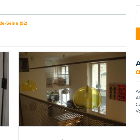
de-Seine (92)
A
a
A
A
Ca
Va