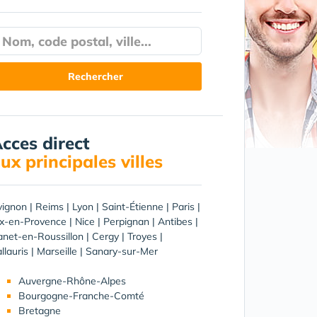
cces direct
ux principales villes
vignon
|
Reims
|
Lyon
|
Saint-Étienne
|
Paris
|
ix-en-Provence
|
Nice
|
Perpignan
|
Antibes
|
net-en-Roussillon
|
Cergy
|
Troyes
|
llauris
|
Marseille
|
Sanary-sur-Mer
Auvergne-Rhône-Alpes
Bourgogne-Franche-Comté
Bretagne