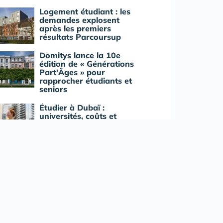
Logement étudiant : les
demandes explosent
après les premiers
résultats Parcoursup
Domitys lance la 10e
édition de « Générations
Part'Âges » pour
rapprocher étudiants et
seniors
Étudier à Dubaï :
universités, coûts et
démarches pour Français
2026
L'évolution du marché du
logement étudiant en
France : enjeux et
perspectives
VOIR LES AUTRES ARTICLES
➜