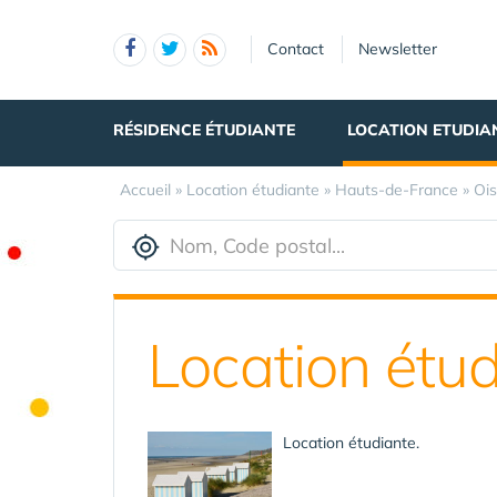
Panneau de gestion des cookies
Contact
Newsletter
RÉSIDENCE ÉTUDIANTE
LOCATION ETUDIA
Accueil
»
Location étudiante
»
Hauts-de-France
»
Oi
Location étud
Location étudiante.