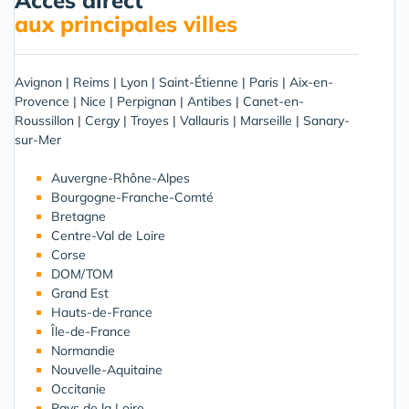
Acces direct
aux principales villes
Avignon
|
Reims
|
Lyon
|
Saint-Étienne
|
Paris
|
Aix-en-
Provence
|
Nice
|
Perpignan
|
Antibes
|
Canet-en-
Roussillon
|
Cergy
|
Troyes
|
Vallauris
|
Marseille
|
Sanary-
sur-Mer
Auvergne-Rhône-Alpes
Bourgogne-Franche-Comté
Bretagne
Centre-Val de Loire
Corse
DOM/TOM
Grand Est
Hauts-de-France
Île-de-France
Normandie
Nouvelle-Aquitaine
Occitanie
Pays de la Loire