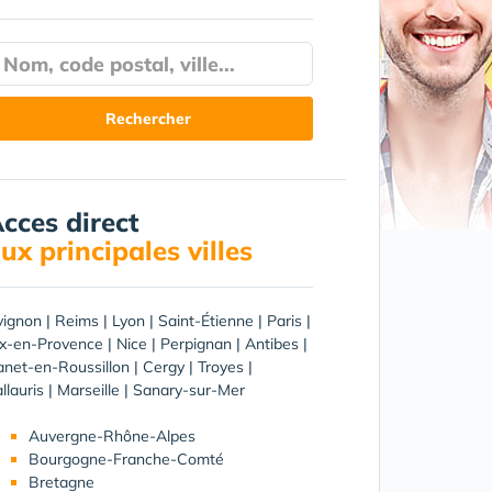
cces direct
ux principales villes
vignon
|
Reims
|
Lyon
|
Saint-Étienne
|
Paris
|
ix-en-Provence
|
Nice
|
Perpignan
|
Antibes
|
net-en-Roussillon
|
Cergy
|
Troyes
|
llauris
|
Marseille
|
Sanary-sur-Mer
Auvergne-Rhône-Alpes
Bourgogne-Franche-Comté
Bretagne