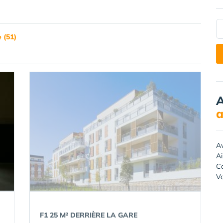
 (51)
A
a
A
A
Ca
Va
F1 25 M² DERRIÈRE LA GARE