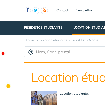
Panneau de gestion des cookies
Contact
Newsletter
RÉSIDENCE ÉTUDIANTE
LOCATION ETUDIA
Accueil
»
Location étudiante
»
Grand Est
»
Marne
Location étud
Location étudiante.