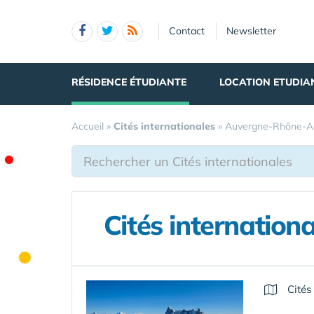
Panneau de gestion des cookies
Contact
Newsletter
RÉSIDENCE ÉTUDIANTE
LOCATION ETUDIA
Accueil
»
Cités internationales
»
Auvergne-Rhône-A
Cités internatio
Cités