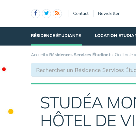
Panneau de gestion des cookies
Contact
Newsletter
RÉSIDENCE ÉTUDIANTE
LOCATION ETUDIA
Accueil
»
Résidences Services Étudiant
»
Occitanie
STUDÉA MO
HÔTEL DE VI