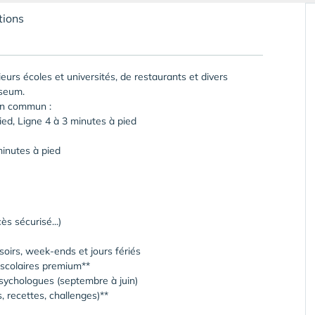
tions
eurs écoles et universités, de restaurants et divers
seum.
en commun :
ied, Ligne 4 à 3 minutes à pied
inutes à pied
s sécurisé...)
oirs, week-ends et jours fériés
 scolaires premium**
psychologues (septembre à juin)
s, recettes, challenges)**