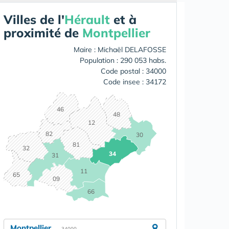
Villes de l'
Hérault
et à
proximité de
Montpellier
Maire : Michaël DELAFOSSE
Population : 290 053 habs.
Code postal : 34000
Code insee : 34172
46
48
12
82
30
81
32
34
31
11
65
09
66
Montpellier
- 34000