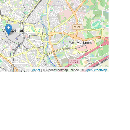
Leaflet
|
© Openstreetmap France | ©
OpenStreetMap