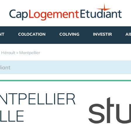
NT
COLOCATION
COLIVING
INVESTIR
AI
»
Hérault
»
Montpellier
NTPELLIER
LLE