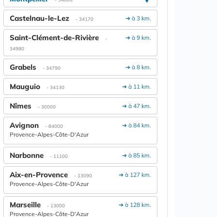
Castelnau-le-Lez
➔ à 3 km.
- 34170
Saint-Clément-de-Rivière
➔ à 9 km.
-
34980
Grabels
➔ à 8 km.
- 34790
Mauguio
➔ à 11 km.
- 34130
Nîmes
➔ à 47 km.
- 30000
Avignon
➔ à 84 km.
- 84000
Provence-Alpes-Côte-D'Azur
Narbonne
➔ à 85 km.
- 11100
Aix-en-Provence
➔ à 127 km.
- 13090
Provence-Alpes-Côte-D'Azur
Marseille
➔ à 128 km.
- 13000
Provence-Alpes-Côte-D'Azur