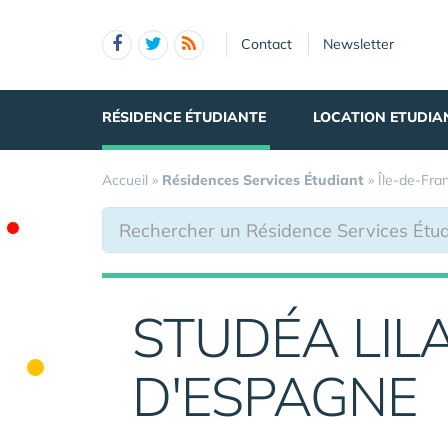
Panneau de gestion des cookies
Contact
Newsletter
RÉSIDENCE ÉTUDIANTE
LOCATION ETUDIA
Accueil
»
Résidences Services Étudiant
»
Île-de-Fra
STUDÉA LIL
D'ESPAGNE