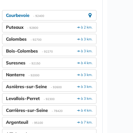
Courbevoie
- 92400
Puteaux
➔ à 2 km.
- 92800
Colombes
➔ à 3 km.
- 92700
Bois-Colombes
➔ à 3 km.
- 92270
Suresnes
➔ à 4 km.
- 92150
Nanterre
➔ à 3 km.
- 92000
Asnières-sur-Seine
➔ à 3 km.
- 92600
Levallois-Perret
➔ à 3 km.
- 92300
Carrières-sur-Seine
➔ à 4 km.
- 78420
Argenteuil
➔ à 7 km.
- 95100