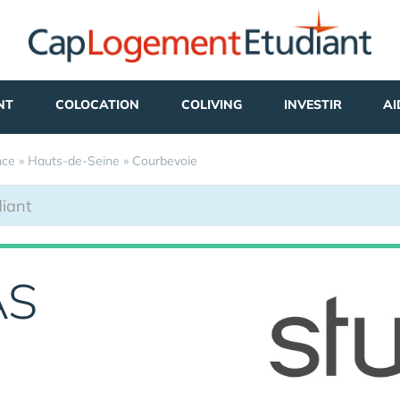
NT
COLOCATION
COLIVING
INVESTIR
AI
nce
»
Hauts-de-Seine
»
Courbevoie
AS