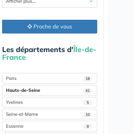
Afficher plus....
Proche de vous
Les départements d'
Île-de-
France
Paris
18
Hauts-de-Seine
41
Yvelines
5
Seine-et-Marne
10
Essonne
8