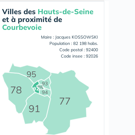
Villes des
Hauts-de-Seine
et à proximité de
Courbevoie
Maire : Jacques KOSSOWSKI
Population : 82 198 habs.
Code postal : 92400
Code insee : 92026
95
93
78
75
92
94
77
91