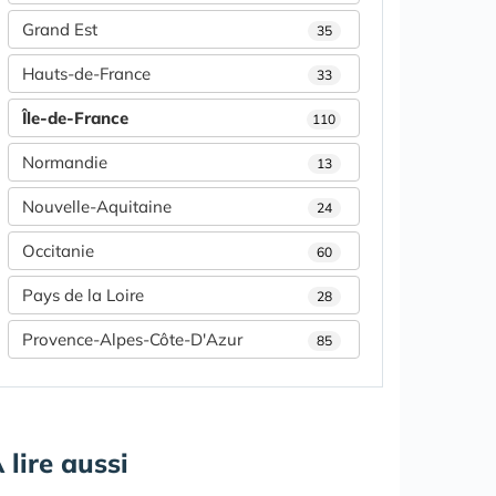
Grand Est
35
Hauts-de-France
33
Île-de-France
110
Normandie
13
Nouvelle-Aquitaine
24
Occitanie
60
Pays de la Loire
28
Provence-Alpes-Côte-D'Azur
85
 lire aussi