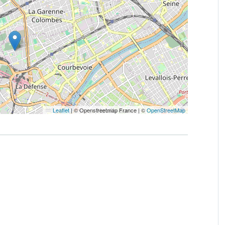
Leaflet
|
© Openstreetmap France | ©
OpenStreetMap