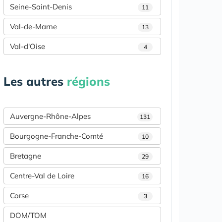
Seine-Saint-Denis
11
Val-de-Marne
13
Val-d'Oise
4
Les autres
régions
Auvergne-Rhône-Alpes
131
Bourgogne-Franche-Comté
10
Bretagne
29
Centre-Val de Loire
16
Corse
3
DOM/TOM