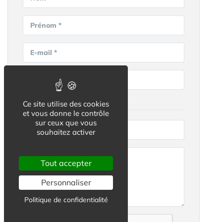
Prénom *
E-mail *
Téléphone *
Votre projet :
Ce site utilise des cookies
et vous donne le contrôle
sur ceux que vous
Ville recherchée *
souhaitez activer
Tout accepter
Personnaliser
Politique de confidentialité