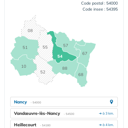
Code postal : 54000
Code insee : 54395
08
57
55
51
67
54
10
88
52
68
Nancy
- 54000
Vandœuvre-lès-Nancy
➔ à 3 km.
- 54500
Heillecourt
➔ à 4 km.
- 54180