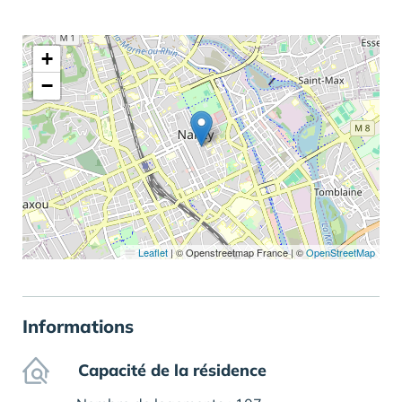
+
−
Leaflet
|
© Openstreetmap France | ©
OpenStreetMap
Informations
Capacité de la résidence