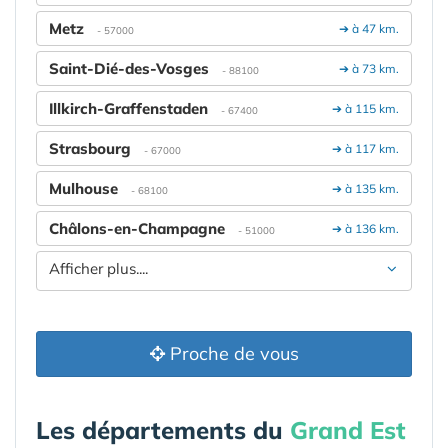
Metz
➔ à 47 km.
- 57000
Saint-Dié-des-Vosges
➔ à 73 km.
- 88100
Illkirch-Graffenstaden
➔ à 115 km.
- 67400
Strasbourg
➔ à 117 km.
- 67000
Mulhouse
➔ à 135 km.
- 68100
Châlons-en-Champagne
➔ à 136 km.
- 51000
Afficher plus....
Proche de vous
Les départements du
Grand Est