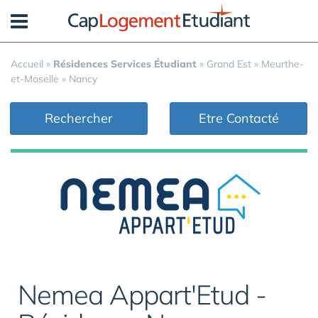
Panneau de gestion des cookies
Accueil
»
Résidences Services Étudiant
»
Grand Est
»
Meurthe-
et-Moselle
»
Nancy
Rechercher
Etre Contacté
Nemea Appart'Etud -