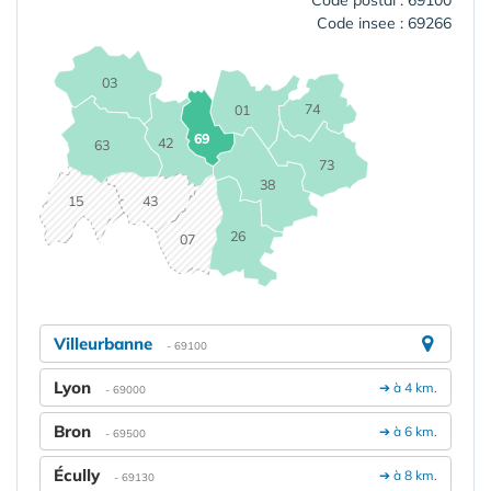
Code insee : 69266
03
74
01
69
42
63
73
38
15
43
26
07
Villeurbanne
- 69100
Lyon
➔ à 4 km.
- 69000
Bron
➔ à 6 km.
- 69500
Écully
➔ à 8 km.
- 69130