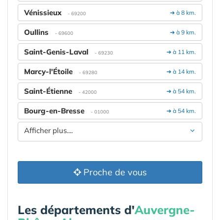
Vénissieux
➔ à 8 km.
- 69200
Oullins
➔ à 9 km.
- 69600
Saint-Genis-Laval
➔ à 11 km.
- 69230
Marcy-l'Étoile
➔ à 14 km.
- 69280
Saint-Étienne
➔ à 54 km.
- 42000
Bourg-en-Bresse
➔ à 54 km.
- 01000
Afficher plus....
Proche de vous
Les départements d'
Auvergne-