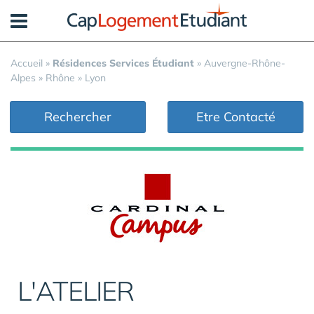
Panneau de gestion des cookies
Accueil
»
Résidences Services Étudiant
»
Auvergne-Rhône-
Alpes
»
Rhône
»
Lyon
Rechercher
Etre Contacté
L'ATELIER