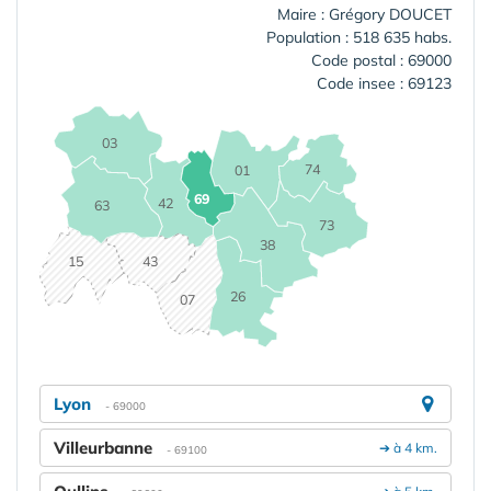
Maire : Grégory DOUCET
Population : 518 635 habs.
Code postal : 69000
Code insee : 69123
03
74
01
69
42
63
73
38
15
43
26
07
Lyon
- 69000
Villeurbanne
➔ à 4 km.
- 69100