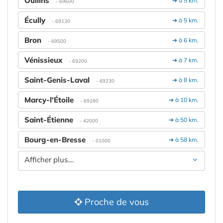
Oullins
➔ à 5 km.
- 69600
Écully
➔ à 5 km.
- 69130
Bron
➔ à 6 km.
- 69500
Vénissieux
➔ à 7 km.
- 69200
Saint-Genis-Laval
➔ à 8 km.
- 69230
Marcy-l'Étoile
➔ à 10 km.
- 69280
Saint-Étienne
➔ à 50 km.
- 42000
Bourg-en-Bresse
➔ à 58 km.
- 01000
Afficher plus....
Proche de vous