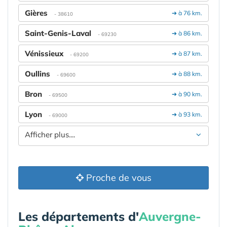
Gières
➔ à 76 km.
- 38610
Saint-Genis-Laval
➔ à 86 km.
- 69230
Vénissieux
➔ à 87 km.
- 69200
Oullins
➔ à 88 km.
- 69600
Bron
➔ à 90 km.
- 69500
Lyon
➔ à 93 km.
- 69000
Afficher plus....
Proche de vous
Les départements d'
Auvergne-