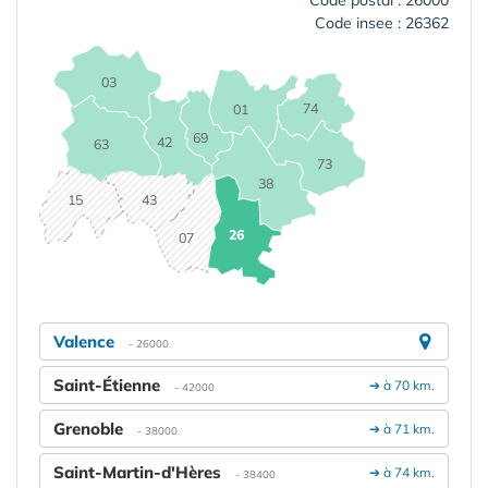
Code insee : 26362
03
74
01
69
42
63
73
38
15
43
26
07
Valence
- 26000
Saint-Étienne
➔ à 70 km.
- 42000
Grenoble
➔ à 71 km.
- 38000
Saint-Martin-d'Hères
➔ à 74 km.
- 38400