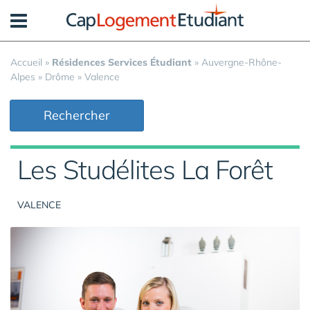
Panneau de gestion des cookies
Accueil
»
Résidences Services Étudiant
»
Auvergne-Rhône-
Alpes
»
Drôme
»
Valence
Rechercher
Les Studélites La Forêt
VALENCE